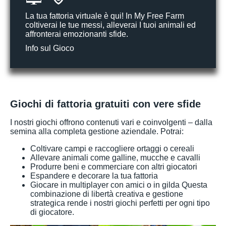
La tua fattoria virtuale è qui! In My Free Farm
coltiverai le tue messi, alleverai I tuoi animali ed
affronterai emozionanti sfide.
Info sul Gioco
Giochi di fattoria gratuiti con vere sfide
I nostri giochi offrono contenuti vari e coinvolgenti – dalla
semina alla completa gestione aziendale. Potrai:
Coltivare campi e raccogliere ortaggi o cereali
Allevare animali come galline, mucche e cavalli
Produrre beni e commerciare con altri giocatori
Espandere e decorare la tua fattoria
Giocare in multiplayer con amici o in gilda Questa
combinazione di libertà creativa e gestione
strategica rende i nostri giochi perfetti per ogni tipo
di giocatore.