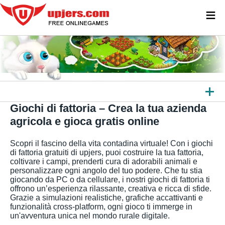
≡
Giochi di fattoria – Crea la tua azienda
TUTTI I GIOCHI
agricola e gioca gratis online
GIOCHI PER BROWSER
Scopri il fascino della vita contadina virtuale! Con i giochi
GIOCHI DA SCARICARE
di fattoria gratuiti di upjers, puoi costruire la tua fattoria,
coltivare i campi, prenderti cura di adorabili animali e
personalizzare ogni angolo del tuo podere. Che tu stia
APP
giocando da PC o da cellulare, i nostri giochi di fattoria ti
offrono un’esperienza rilassante, creativa e ricca di sfide.
ALTRE PIATTAFORME
Grazie a simulazioni realistiche, grafiche accattivanti e
funzionalità cross-platform, ogni gioco ti immerge in
un'avventura unica nel mondo rurale digitale.