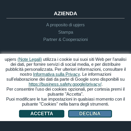
AZIENDA
A proposito di upjers
Stampa
Partner & Cooperazioni
INFO UTENTE & SUPPORTO
upjers
(Note Legali)
utilizza i cookie sui suoi siti Web per l'analisi
dei dati, per fornire servizi di social media, e per distribuire
Guida per Let's Plays
pubblicità personalizzata. Per ulteriori informazioni, consultare il
nostro
Informativa sulla Privacy
. Le informazioni
Supporto
sull'elaborazione dei dati da parte di Google sono disponibili su
https://business.safety.google/privacy/
.
Per consentire l'uso dei cookies opzionali, per cortesia premi il
pulsante "Accetta".
Crediti & Note
Privacy
Termini &
Accessibilità
Puoi modificare le tue impostazioni in qualsiasi momento con il
Legali
Condizioni
pulsante "Cookies" nella barra degli strumenti.
Gestione Cookies
ACCETTA
DECLINA
© 2026 upjers GmbH