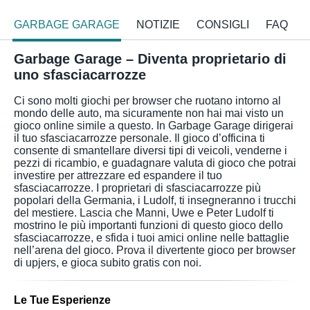
GARBAGE GARAGE
NOTIZIE
CONSIGLI
FAQ
Garbage Garage – Diventa proprietario di
uno sfasciacarrozze
Ci sono molti giochi per browser che ruotano intorno al
mondo delle auto, ma sicuramente non hai mai visto un
gioco online simile a questo. In Garbage Garage dirigerai
il tuo sfasciacarrozze personale. Il gioco d’officina ti
consente di smantellare diversi tipi di veicoli, venderne i
pezzi di ricambio, e guadagnare valuta di gioco che potrai
investire per attrezzare ed espandere il tuo
sfasciacarrozze. I proprietari di sfasciacarrozze più
popolari della Germania, i Ludolf, ti insegneranno i trucchi
del mestiere. Lascia che Manni, Uwe e Peter Ludolf ti
mostrino le più importanti funzioni di questo gioco dello
sfasciacarrozze, e sfida i tuoi amici online nelle battaglie
nell’arena del gioco. Prova il divertente gioco per browser
di upjers, e gioca subito gratis con noi.
Le Tue Esperienze