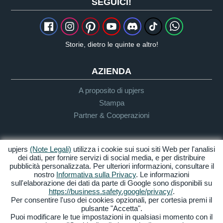
SEGUICI!
Storie, dietro le quinte e altro!
AZIENDA
A proposito di upjers
Stampa
Partner & Cooperazioni
INFO UTENTE & SUPPORTO
upjers
(Note Legali)
utilizza i cookie sui suoi siti Web per l'analisi
dei dati, per fornire servizi di social media, e per distribuire
Guida per Let's Plays
pubblicità personalizzata. Per ulteriori informazioni, consultare il
Supporto
nostro
Informativa sulla Privacy
. Le informazioni
sull'elaborazione dei dati da parte di Google sono disponibili su
https://business.safety.google/privacy/
.
Per consentire l'uso dei cookies opzionali, per cortesia premi il
Crediti & Note
Privacy
Termini &
Accessibilità
pulsante "Accetta".
Legali
Condizioni
Puoi modificare le tue impostazioni in qualsiasi momento con il