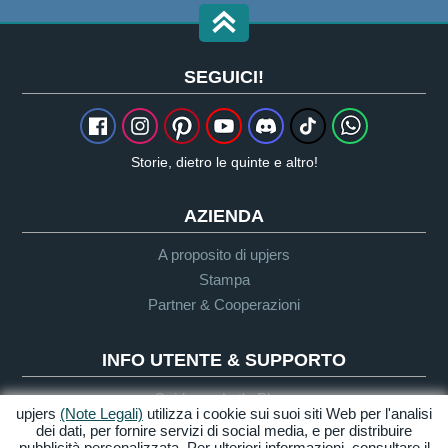
SEGUICI!
Storie, dietro le quinte e altro!
AZIENDA
A proposito di upjers
Stampa
Partner & Cooperazioni
INFO UTENTE & SUPPORTO
Guida per Let's Plays
upjers
(Note Legali)
utilizza i cookie sui suoi siti Web per l'analisi
Supporto
dei dati, per fornire servizi di social media, e per distribuire
pubblicità personalizzata. Per ulteriori informazioni, consultare il