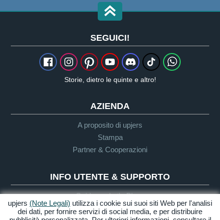
SEGUICI!
Storie, dietro le quinte e altro!
AZIENDA
A proposito di upjers
Stampa
Partner & Cooperazioni
INFO UTENTE & SUPPORTO
Guida per Let's Plays
upjers
(Note Legali)
utilizza i cookie sui suoi siti Web per l'analisi
Supporto
dei dati, per fornire servizi di social media, e per distribuire
pubblicità personalizzata. Per ulteriori informazioni, consultare il