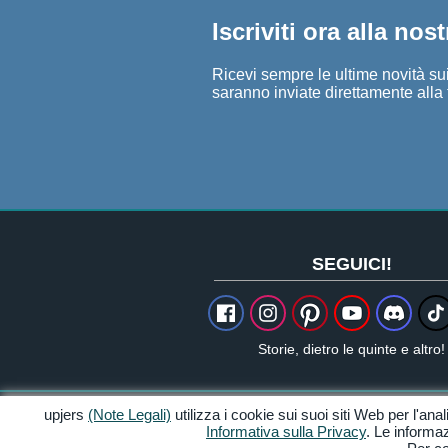
Iscriviti ora alla nos
Ricevi sempre le ultime novità sui 
saranno inviate direttamente alla 
SEGUICI!
Storie, dietro le quinte e altro!
upjers
(Note Legali)
utilizza i cookie sui suoi siti Web per l'anal
Crediti & Note Legali
Informativa sulla Privacy
. Le informaz