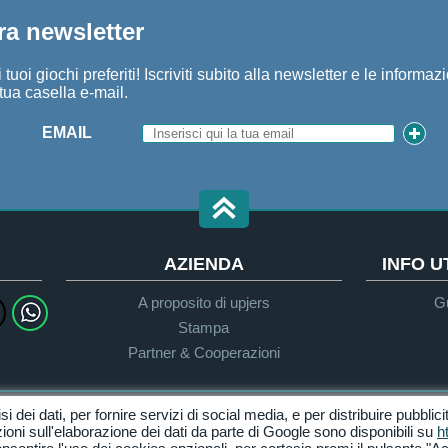
tra newsletter
tuoi giochi preferiti! Iscriviti subito alla newsletter e le informaz
tua casella e-mail.
EMAIL
AZIENDA
INFO 
A proposito di upjers
Gu
Stampa
Partner & Cooperazioni
isi dei dati, per fornire servizi di social media, e per distribuire pubblic
Privacy
Termini & Condizioni
ioni sull'elaborazione dei dati da parte di Google sono disponibili su
h