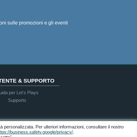
ioni sulle promozioni e gli eventi
UTENTE & SUPPORTO
ida per Let's Plays
Supporto
ità personalizzata. Per ulteriori informazioni, consultare il nostro
Accessibilità
ttps://business.safety.google/privacy/
.