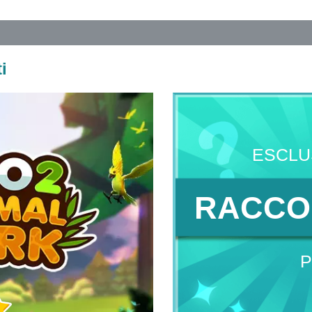
i
ESCLU
RACCO
P