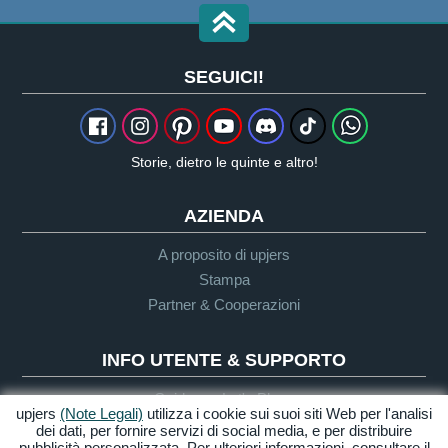
SEGUICI!
Storie, dietro le quinte e altro!
AZIENDA
A proposito di upjers
Stampa
Partner & Cooperazioni
INFO UTENTE & SUPPORTO
Guida per Let's Plays
upjers
(Note Legali)
utilizza i cookie sui suoi siti Web per l'analisi
Supporto
dei dati, per fornire servizi di social media, e per distribuire
pubblicità personalizzata. Per ulteriori informazioni, consultare il