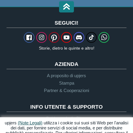
SEGUICI!
Storie, dietro le quinte e altro!
AZIENDA
A proposito di upjers
Stampa
Partner & Cooperazioni
INFO UTENTE & SUPPORTO
Guida per Let's Plays
upjers
(Note Legali)
utilizza i cookie sui suoi siti Web per l'analisi
Supporto
dei dati, per fornire servizi di social media, e per distribuire
pubblicità personalizzata. Per ulteriori informazioni, consultare il