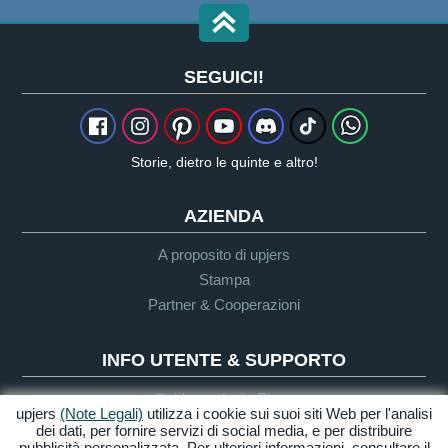
SEGUICI!
Storie, dietro le quinte e altro!
AZIENDA
A proposito di upjers
Stampa
Partner & Cooperazioni
INFO UTENTE & SUPPORTO
Guida per Let's Plays
upjers
(Note Legali)
utilizza i cookie sui suoi siti Web per l'analisi
Supporto
dei dati, per fornire servizi di social media, e per distribuire
pubblicità personalizzata. Per ulteriori informazioni, consultare il