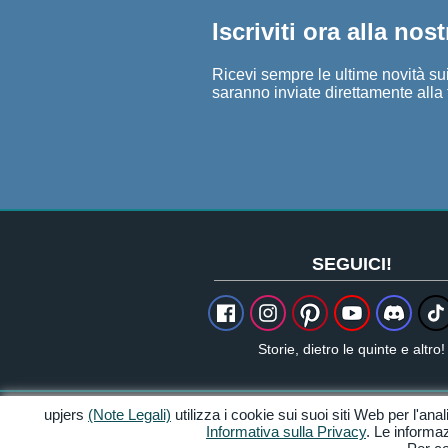
Iscriviti ora alla nos
Ricevi sempre le ultime novità sui 
saranno inviate direttamente alla 
SEGUICI!
Storie, dietro le quinte e altro!
upjers
(Note Legali)
utilizza i cookie sui suoi siti Web per l'anal
Crediti & Note Legali
Informativa sulla Privacy
. Le informaz