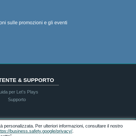
ioni sulle promozioni e gli eventi
UTENTE & SUPPORTO
ida per Let's Plays
Supporto
ità personalizzata. Per ulteriori informazioni, consultare il nostro
Accessibilità
ttps://business.safety.google/privacy/
.