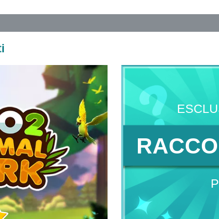
i
ESCLU
RACCO
P