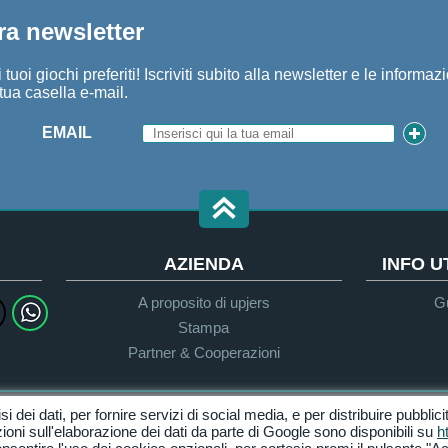
tra newsletter
tuoi giochi preferiti! Iscriviti subito alla newsletter e le informaz
tua casella e-mail.
EMAIL
AZIENDA
INFO 
A proposito di upjers
Gu
Stampa
Partner & Cooperazioni
isi dei dati, per fornire servizi di social media, e per distribuire pubblic
Privacy
Termini & Condizioni
ioni sull'elaborazione dei dati da parte di Google sono disponibili su
h