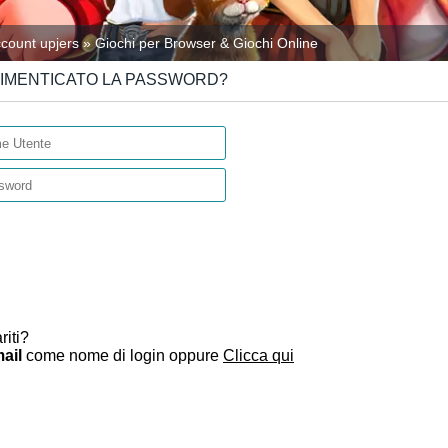
count upjers » Giochi per Browser & Giochi Online
DIMENTICATO LA PASSWORD?
riti?
mail
come nome di login oppure
Clicca qui