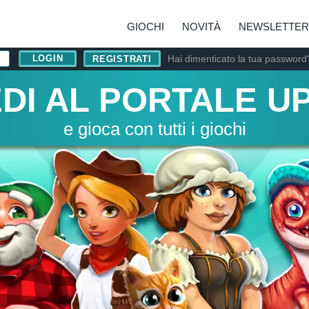
GIOCHI
NOVITÀ
NEWSLETTER
Hai dimenticato la tua password
REGISTRATI
DI AL PORTALE U
e gioca con tutti i giochi