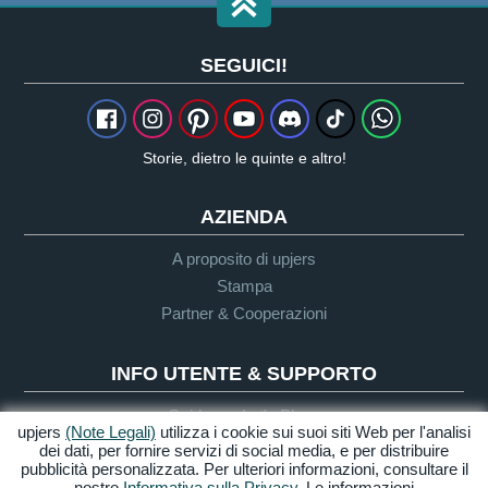
SEGUICI!
Storie, dietro le quinte e altro!
AZIENDA
A proposito di upjers
Stampa
Partner & Cooperazioni
INFO UTENTE & SUPPORTO
Guida per Let's Plays
upjers
(Note Legali)
utilizza i cookie sui suoi siti Web per l'analisi
Supporto
dei dati, per fornire servizi di social media, e per distribuire
pubblicità personalizzata. Per ulteriori informazioni, consultare il
nostro
Informativa sulla Privacy
. Le informazioni