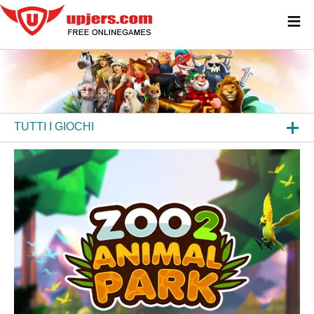
≡
TUTTI I GIOCHI
GIOCHI PER BROWSER
GIOCHI DA SCARICARE
APP
ALTRE PIATTAFORME