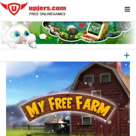
≡
TUTTI I GIOCHI
GIOCHI PER BROWSER
GIOCHI DA SCARICARE
APP
ALTRE PIATTAFORME