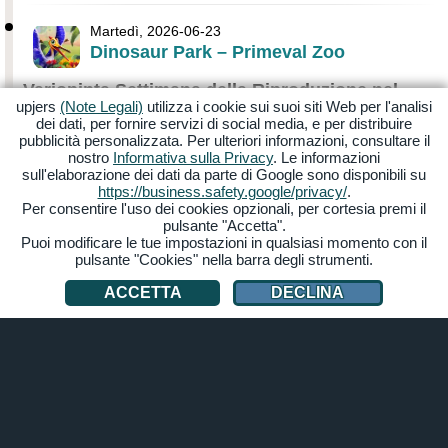
Martedì, 2026-06-23
Dinosaur Park – Primeval Zoo
Variopinta Settimana della Riproduzione nel
upjers
(Note Legali)
utilizza i cookie sui suoi siti Web per l'analisi
Dino Game
dei dati, per fornire servizi di social media, e per distribuire
Ora Dinosaur Park - Primeval Zoo si riempie davvero di
pubblicità personalizzata. Per ulteriori informazioni, consultare il
colori. Durante l'allevamento di varianti cromatiche potrete
nostro
Informativa sulla Privacy
. Le informazioni
contare su gemelli garantiti, accessori per l'allevamento
sull'elaborazione dei dati da parte di Google sono disponibili su
scontati e maggiori probabilità di ottenere rare varianti
https://business.safety.google/privacy/
.
cromatiche.
Per consentire l'uso dei cookies opzionali, per cortesia premi il
pulsante "Accetta".
Puoi modificare le tue impostazioni in qualsiasi momento con il
GIOCA SUBITO
pulsante "Cookies" nella barra degli strumenti.
ACCETTA
DECLINA
Giovedì, 2026-06-18
All'inizio
Dinosaur Park – Primeval Zoo
Sulle tracce dell'Uccello del Terrore in una
simulazione di dinosauri
Nel Parco dell'Era Glaciale di Dinosaur Park - Primeval Zoo
ci sono nuove avventure da vivere. Affrontate una nuova
quest e sbloccate come ricompensa l'impressionante