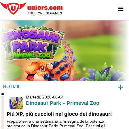
≡
NOTIZIE
Martedì, 2026-08-04
DINOSAUR PARK – PRIMEVAL ZOO
Dinosaur Park – Primeval Zoo
CONSIGLI
Più XP, più cuccioli nel gioco dei dinosauri
Preparatevi a una settimana all'insegna della potenza
FAQ
preistorica in Dinosaur Park: Primeval Zoo. Per tutti gli