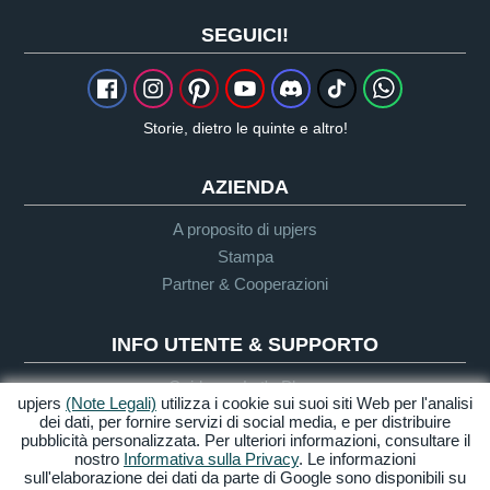
SEGUICI!
Storie, dietro le quinte e altro!
AZIENDA
A proposito di upjers
Stampa
Partner & Cooperazioni
INFO UTENTE & SUPPORTO
Guida per Let's Plays
upjers
(Note Legali)
utilizza i cookie sui suoi siti Web per l'analisi
Supporto
dei dati, per fornire servizi di social media, e per distribuire
pubblicità personalizzata. Per ulteriori informazioni, consultare il
nostro
Informativa sulla Privacy
. Le informazioni
sull'elaborazione dei dati da parte di Google sono disponibili su
Crediti & Note
Privacy
Termini &
Accessibilità