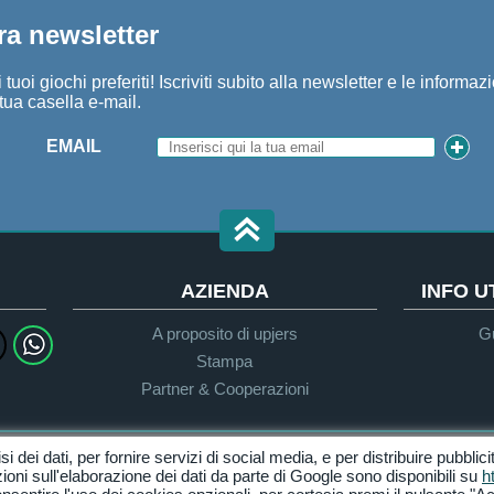
tra newsletter
tuoi giochi preferiti! Iscriviti subito alla newsletter e le informaz
tua casella e-mail.
EMAIL
AZIENDA
INFO 
A proposito di upjers
Gu
Stampa
Partner & Cooperazioni
isi dei dati, per fornire servizi di social media, e per distribuire pubblic
Privacy
Termini & Condizioni
ioni sull'elaborazione dei dati da parte di Google sono disponibili su
h