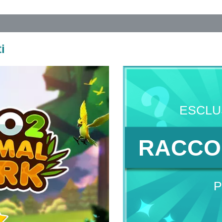
i
ESCLU
RACCO
P