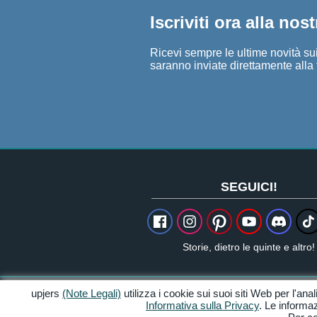
Iscriviti ora alla nos
Ricevi sempre le ultime novità sui 
saranno inviate direttamente alla 
SEGUICI!
Storie, dietro le quinte e altro!
upjers
(Note Legali)
utilizza i cookie sui suoi siti Web per l'anal
Crediti & Note Legali
Informativa sulla Privacy
. Le informaz