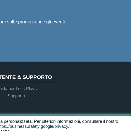
ioni sulle promozioni e gli eventi
UTENTE & SUPPORTO
ida per Let's Plays
Supporto
ità personalizzata. Per ulteriori informazioni, consultare il nostro
Accessibilità
ttps://business.safety.google/privacy/
.