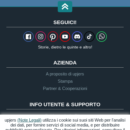
SEGUICI!
Storie, dietro le quinte e altro!
AZIENDA
A proposito di upjers
Stampa
Partner & Cooperazioni
INFO UTENTE & SUPPORTO
Guida per Let's Plays
upjers
(Note Legali)
utilizza i cookie sui suoi siti Web per l'analisi
Supporto
dei dati, per fornire servizi di social media, e per distribuire
pubblicità personalizzata. Per ulteriori informazioni, consultare il